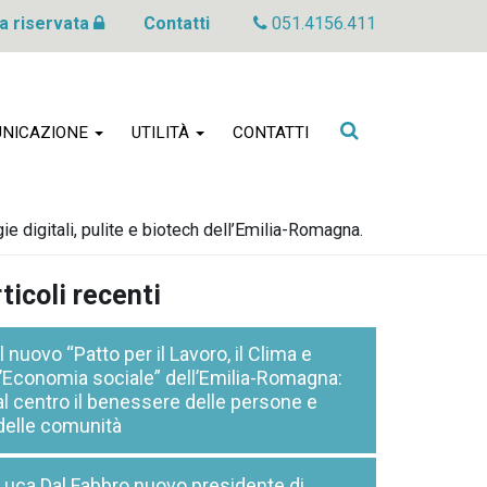
a riservata
Contatti
051.4156.411
Cerca
NICAZIONE
UTILITÀ
CONTATTI
nel
sito
gie digitali, pulite e biotech dell’Emilia-Romagna.
ticoli recenti
Il nuovo “Patto per il Lavoro, il Clima e
l’Economia sociale” dell’Emilia-Romagna:
al centro il benessere delle persone e
delle comunità
Luca Dal Fabbro nuovo presidente di