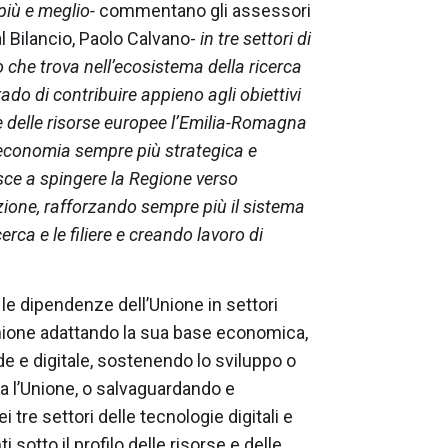
più e meglio-
commentano gli assessori
l Bilancio, Paolo Calvano-
in tre settori di
o che trova nell’ecosistema della ricerca
ado di contribuire appieno agli obiettivi
e delle risorse europee l’Emilia-Romagna
’economia sempre più strategica e
sce a spingere la Regione verso
azione, rafforzando sempre più il sistema
icerca e le filiere e creando lavoro di
re le dipendenze dell’Unione in settori
’Unione adattando la sua base economica,
rde e digitale, sostenendo lo sviluppo o
tta l’Unione, o salvaguardando e
 tre settori delle tecnologie digitali e
i sotto il profilo delle risorse e delle