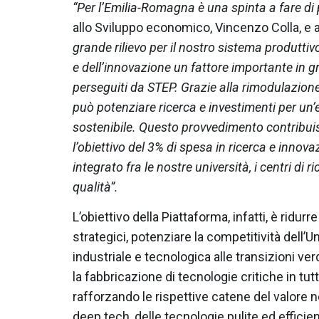
“Per l’Emilia-Romagna è una spinta a fare di 
allo Sviluppo economico, Vincenzo Colla, e a
grande rilievo per il nostro sistema produttiv
e dell’innovazione un fattore importante in gr
perseguiti da STEP. Grazie alla rimodulazion
può potenziare ricerca e investimenti per un
sostenibile. Questo provvedimento contribui
l’obiettivo del 3% di spesa in ricerca e innov
integrato fra le nostre università, i centri di r
qualità”.
L’obiettivo della Piattaforma, infatti, è ridur
strategici, potenziare la competitività dell
industriale e tecnologica alle transizioni ve
la fabbricazione di tecnologie critiche in tu
rafforzando le rispettive catene del valore nei
deep tech, delle tecnologie pulite ed efficient