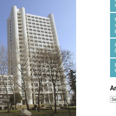
Ar
Ar