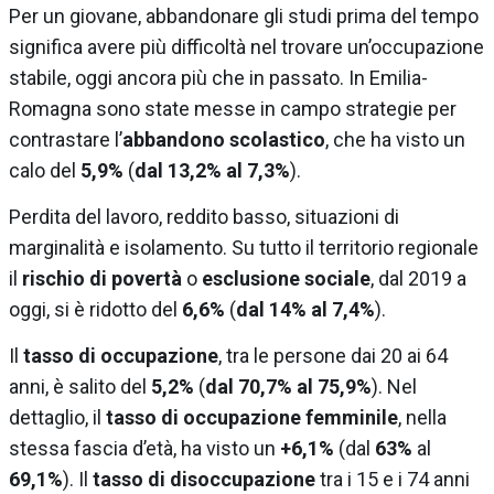
Per un giovane, abbandonare gli studi prima del tempo
significa avere più difficoltà nel trovare un’occupazione
stabile, oggi ancora più che in passato. In Emilia-
Romagna sono state messe in campo strategie per
contrastare l’
abbandono scolastico
, che ha visto un
calo del
5,9%
(
dal 13,2% al 7,3%
).
Perdita del lavoro, reddito basso, situazioni di
marginalità e isolamento. Su tutto il territorio regionale
il
rischio di povertà
o
esclusione sociale
, dal 2019 a
oggi, si è ridotto del
6,6%
(
dal 14% al 7,4%
).
Il
tasso di occupazione
, tra le persone dai 20 ai 64
anni, è salito del
5,2%
(
dal 70,7% al 75,9%
). Nel
dettaglio, il
tasso di occupazione femminile
, nella
stessa fascia d’età, ha visto un
+6,1%
(dal
63%
al
69,1%
). Il
tasso di disoccupazione
tra i 15 e i 74 anni