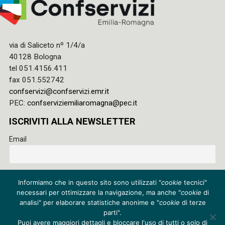
via di Saliceto nº 1/4/a
40128 Bologna
tel 051.4156.411
fax 051.552742
confservizi@confservizi.emr.it
PEC:
confserviziemiliaromagna@pec.it
ISCRIVITI ALLA NEWSLETTER
Email
Accetto le regole di riservatezza di questo sito e acconsento
Informiamo che in questo sito sono utilizzati "
cookie
tecnici"
al trattamento dei miei dati
necessari per ottimizzare la navigazione, ma anche "
cookie
di
Privacy policy
analisi" per elaborare statistiche anonime e "
cookie
di terze
parti".
Cookie policy
Puoi avere maggiori dettagli e bloccare l'uso di tutti o solo di