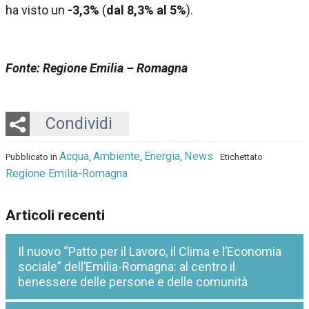
ha visto un
-3,3%
(
dal 8,3% al 5%
).
Fonte: Regione Emilia – Romagna
Twitter
LinkedIn
Email
Whatsapp
Condividi
Acqua
Ambiente
Energia
News
Pubblicato in
,
,
,
Etichettato
Regione Emilia-Romagna
Articoli recenti
Il nuovo “Patto per il Lavoro, il Clima e l’Economia
sociale” dell’Emilia-Romagna: al centro il
benessere delle persone e delle comunità