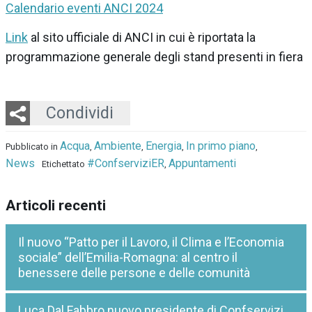
Calendario eventi ANCI 2024
Link
al sito ufficiale di ANCI in cui è riportata la
programmazione generale degli stand presenti in fiera
Twitter
LinkedIn
Email
Whatsapp
Condividi
Acqua
Ambiente
Energia
In primo piano
Pubblicato in
,
,
,
,
News
#ConfserviziER
Appuntamenti
Etichettato
,
Articoli recenti
Il nuovo “Patto per il Lavoro, il Clima e l’Economia
sociale” dell’Emilia-Romagna: al centro il
benessere delle persone e delle comunità
Luca Dal Fabbro nuovo presidente di Confservizi