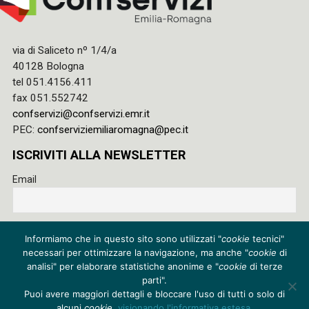
via di Saliceto nº 1/4/a
40128 Bologna
tel 051.4156.411
fax 051.552742
confservizi@confservizi.emr.it
PEC:
confserviziemiliaromagna@pec.it
ISCRIVITI ALLA NEWSLETTER
Email
Accetto le regole di riservatezza di questo sito e acconsento
Informiamo che in questo sito sono utilizzati "
cookie
tecnici"
al trattamento dei miei dati
necessari per ottimizzare la navigazione, ma anche "
cookie
di
Privacy policy
analisi" per elaborare statistiche anonime e "
cookie
di terze
parti".
Cookie policy
Puoi avere maggiori dettagli e bloccare l'uso di tutti o solo di
alcuni
cookie
,
visionando l'informativa estesa
.