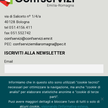
via di Saliceto nº 1/4/a
40128 Bologna
tel 051.4156.411
fax 051.552742
confservizi@confservizi.emr.it
PEC:
confserviziemiliaromagna@pec.it
ISCRIVITI ALLA NEWSLETTER
Email
Accetto le regole di riservatezza di questo sito e acconsento
Informiamo che in questo sito sono utilizzati "
cookie
tecnici"
al trattamento dei miei dati
necessari per ottimizzare la navigazione, ma anche "
cookie
di
Privacy policy
analisi" per elaborare statistiche anonime e "
cookie
di terze
parti".
Cookie policy
Puoi avere maggiori dettagli e bloccare l'uso di tutti o solo di
alcuni
cookie
,
visionando l'informativa estesa
.
Credits