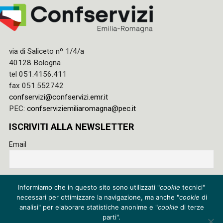
via di Saliceto nº 1/4/a
40128 Bologna
tel 051.4156.411
fax 051.552742
confservizi@confservizi.emr.it
PEC:
confserviziemiliaromagna@pec.it
ISCRIVITI ALLA NEWSLETTER
Email
Accetto le regole di riservatezza di questo sito e acconsento
Informiamo che in questo sito sono utilizzati "
cookie
tecnici"
al trattamento dei miei dati
necessari per ottimizzare la navigazione, ma anche "
cookie
di
Privacy policy
analisi" per elaborare statistiche anonime e "
cookie
di terze
parti".
Cookie policy