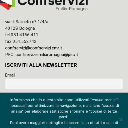
via di Saliceto nº 1/4/a
40128 Bologna
tel 051.4156.411
fax 051.552742
confservizi@confservizi.emr.it
PEC:
confserviziemiliaromagna@pec.it
ISCRIVITI ALLA NEWSLETTER
Email
Accetto le regole di riservatezza di questo sito e acconsento
Informiamo che in questo sito sono utilizzati "
cookie
tecnici"
al trattamento dei miei dati
necessari per ottimizzare la navigazione, ma anche "
cookie
di
Privacy policy
analisi" per elaborare statistiche anonime e "
cookie
di terze
parti".
Cookie policy
Puoi avere maggiori dettagli e bloccare l'uso di tutti o solo di