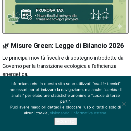
🌿 Misure Green: Legge di Bilancio 2026
Le principali novità fiscali e di sostegno introdotte dal
Governo per la transizione ecologica e l’efficienza
energetica.
Informiamo che in questo sito sono utilizzati "
cookie
tecnici"
1. 💰 Super/Iper ammortamento potenziato
necessari per ottimizzare la navigazione, ma anche "
cookie
di
analisi" per elaborare statistiche anonime e "
cookie
di terze
(Imprese)
parti".
Puoi avere maggiori dettagli e bloccare l'uso di tutti o solo di
La Manovra reintroduce e potenzia l’ammortamento
alcuni
cookie
,
visionando l'informativa estesa
.
maggiorato, in particolare per gli investimenti legati al
ACCETTO
risparmio energetico: