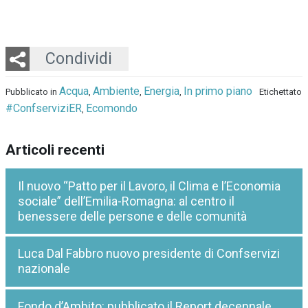
Twitter
LinkedIn
Email
Whatsapp
Condividi
Acqua
Ambiente
Energia
In primo piano
Pubblicato in
,
,
,
Etichettato
#ConfserviziER
Ecomondo
,
Articoli recenti
Il nuovo “Patto per il Lavoro, il Clima e l’Economia
sociale” dell’Emilia-Romagna: al centro il
benessere delle persone e delle comunità
Luca Dal Fabbro nuovo presidente di Confservizi
nazionale
Fondo d’Ambito: pubblicato il Report decennale