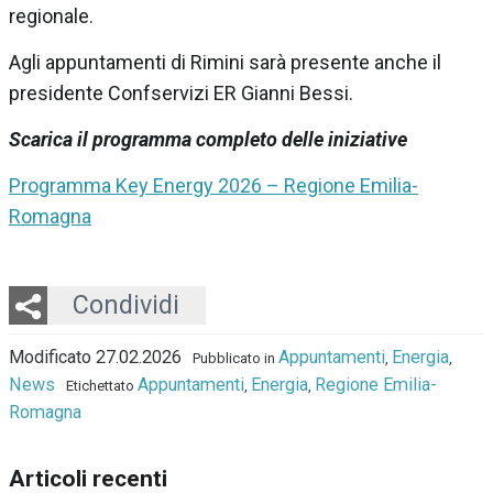
regionale.
Agli appuntamenti di Rimini sarà presente anche il
presidente Confservizi ER Gianni Bessi.
Scarica il programma completo delle iniziative
Programma Key Energy 2026 – Regione Emilia-
Romagna
Twitter
LinkedIn
Email
Whatsapp
Condividi
Modificato 27.02.2026
Appuntamenti
Energia
Pubblicato in
,
,
News
Appuntamenti
Energia
Regione Emilia-
Etichettato
,
,
Romagna
Articoli recenti