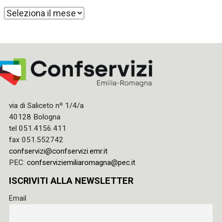
Archivi
via di Saliceto nº 1/4/a
40128 Bologna
tel 051.4156.411
fax 051.552742
confservizi@confservizi.emr.it
PEC:
confserviziemiliaromagna@pec.it
ISCRIVITI ALLA NEWSLETTER
Email