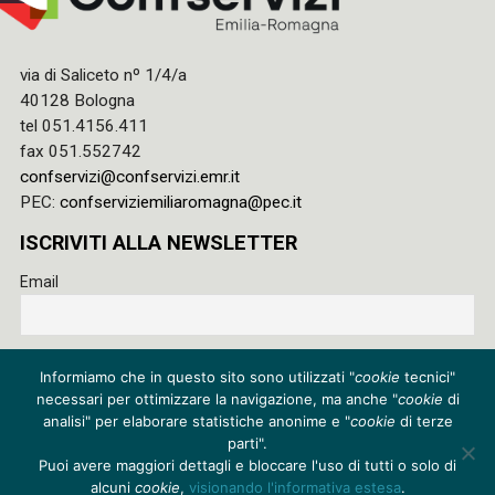
via di Saliceto nº 1/4/a
40128 Bologna
tel 051.4156.411
fax 051.552742
confservizi@confservizi.emr.it
PEC:
confserviziemiliaromagna@pec.it
ISCRIVITI ALLA NEWSLETTER
Email
Accetto le regole di riservatezza di questo sito e acconsento
Informiamo che in questo sito sono utilizzati "
cookie
tecnici"
al trattamento dei miei dati
necessari per ottimizzare la navigazione, ma anche "
cookie
di
Privacy policy
analisi" per elaborare statistiche anonime e "
cookie
di terze
parti".
Cookie policy
Puoi avere maggiori dettagli e bloccare l'uso di tutti o solo di
alcuni
cookie
,
visionando l'informativa estesa
.
Credits