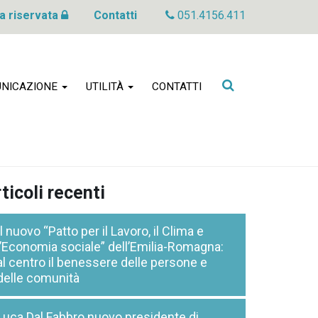
a riservata
Contatti
051.4156.411
Cerca
NICAZIONE
UTILITÀ
CONTATTI
nel
sito
ticoli recenti
Il nuovo “Patto per il Lavoro, il Clima e
l’Economia sociale” dell’Emilia-Romagna:
al centro il benessere delle persone e
delle comunità
Luca Dal Fabbro nuovo presidente di