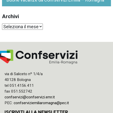
Archivi
Archivi
via di Saliceto nº 1/4/a
40128 Bologna
tel 051.4156.411
fax 051.552742
confservizi@confservizi.emr.it
PEC:
confserviziemiliaromagna@pec.it
ISCRIVITI ALLA NEWSLETTER