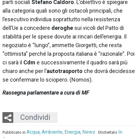
parti sociali
Stefano Caldoro
. L’obiettivo è spiegare
alla categoria quali sono gli ostacoli principali, che
l’esecutivo individua soprattutto nella resistenza
dell’Ue a concedere
deroghe
sui vicoli del Patto di
stabilità per le spese dovute ai rincari dell’energia. Il
negoziato è “lungo”, ammette Giorgetti, che resta
“ottimista” perché la proposta italiana è “razionale”. Poi
ci sarà il
Cdm
e successivamente il quadro sarà più
chiaro anche per l’
autotrasporto
che dovrà decidesse
se confermare lo sciopero.
(Nomos).
Rassegna parlamentare a cura di MF
Twitter
LinkedIn
Email
Whatsapp
Condividi
Acqua
Ambiente
Energia
News
In
Pubblicato in
,
,
,
Etichettato