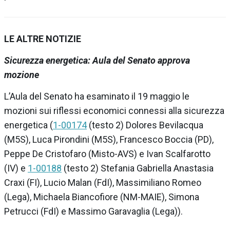
LE ALTRE NOTIZIE
Sicurezza energetica: Aula del Senato approva
mozione
L’
Aula del Senato
ha esaminato il 19 maggio le
mozioni
sui riflessi economici connessi alla sicurezza
energetica
(
1-00174
(testo 2) Dolores Bevilacqua
(M5S), Luca Pirondini (M5S), Francesco Boccia (PD),
Peppe De Cristofaro (Misto-AVS) e Ivan Scalfarotto
(IV) e
1-00188
(testo 2) Stefania Gabriella Anastasia
Craxi (FI), Lucio Malan (
FdI
), Massimiliano Romeo
(Lega), Michaela Biancofiore (NM-MAIE), Simona
Petrucci (
FdI
) e Massimo Garavaglia (Lega)).