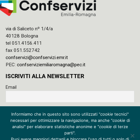
via di Saliceto nº 1/4/a
40128 Bologna
tel 051.4156.411
fax 051.552742
confservizi@confservizi.emr.it
PEC:
confserviziemiliaromagna@pec.it
ISCRIVITI ALLA NEWSLETTER
Email
Accetto le regole di riservatezza di questo sito e acconsento
Informiamo che in questo sito sono utilizzati "
cookie
tecnici"
al trattamento dei miei dati
necessari per ottimizzare la navigazione, ma anche "
cookie
di
Privacy policy
analisi" per elaborare statistiche anonime e "
cookie
di terze
parti".
Cookie policy
Puoi avere maggiori dettagli e bloccare l'uso di tutti o solo di