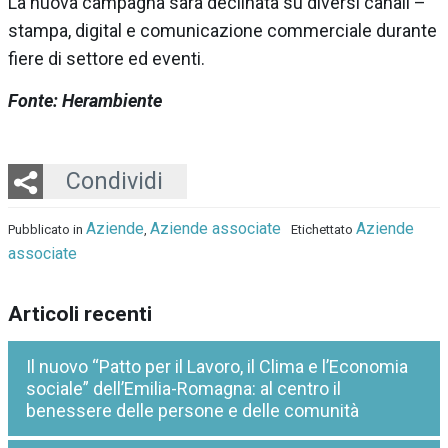
La nuova campagna sarà declinata su diversi canali –
stampa, digital e comunicazione commerciale durante
fiere di settore ed eventi.
Fonte: Herambiente
Twitter
LinkedIn
Email
Whatsapp
Condividi
Aziende
Aziende associate
Aziende
Pubblicato in
,
Etichettato
associate
Articoli recenti
Il nuovo “Patto per il Lavoro, il Clima e l’Economia
sociale” dell’Emilia-Romagna: al centro il
benessere delle persone e delle comunità