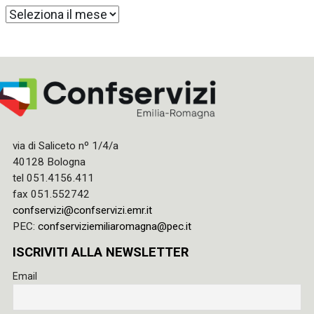
Archivi
via di Saliceto nº 1/4/a
40128 Bologna
tel 051.4156.411
fax 051.552742
confservizi@confservizi.emr.it
PEC:
confserviziemiliaromagna@pec.it
ISCRIVITI ALLA NEWSLETTER
Email