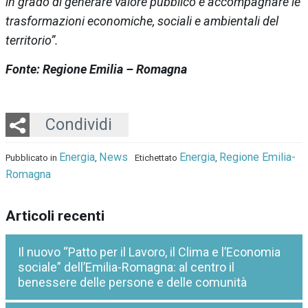
in grado di generare valore pubblico e accompagnare le
trasformazioni economiche, sociali e ambientali del
territorio”.
Fonte: Regione Emilia – Romagna
Twitter
LinkedIn
Email
Whatsapp
Condividi
Energia
News
Energia
Regione Emilia-
Pubblicato in
,
Etichettato
,
Romagna
Articoli recenti
Il nuovo “Patto per il Lavoro, il Clima e l’Economia
sociale” dell’Emilia-Romagna: al centro il
benessere delle persone e delle comunità