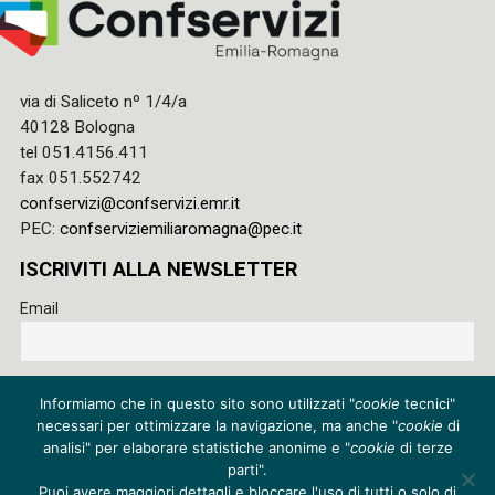
via di Saliceto nº 1/4/a
40128 Bologna
tel 051.4156.411
fax 051.552742
confservizi@confservizi.emr.it
PEC:
confserviziemiliaromagna@pec.it
ISCRIVITI ALLA NEWSLETTER
Email
Accetto le regole di riservatezza di questo sito e acconsento
Informiamo che in questo sito sono utilizzati "
cookie
tecnici"
al trattamento dei miei dati
necessari per ottimizzare la navigazione, ma anche "
cookie
di
Privacy policy
analisi" per elaborare statistiche anonime e "
cookie
di terze
parti".
Cookie policy
Puoi avere maggiori dettagli e bloccare l'uso di tutti o solo di