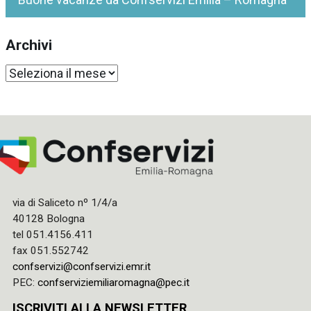
Archivi
Archivi
via di Saliceto nº 1/4/a
40128 Bologna
tel 051.4156.411
fax 051.552742
confservizi@confservizi.emr.it
PEC:
confserviziemiliaromagna@pec.it
ISCRIVITI ALLA NEWSLETTER