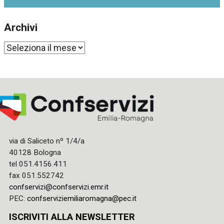
Archivi
Archivi
via di Saliceto nº 1/4/a
40128 Bologna
tel 051.4156.411
fax 051.552742
confservizi@confservizi.emr.it
PEC:
confserviziemiliaromagna@pec.it
ISCRIVITI ALLA NEWSLETTER