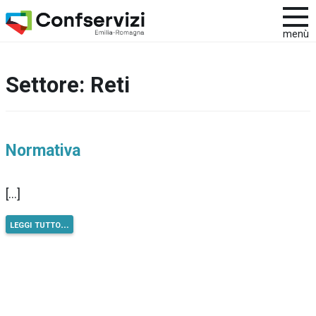
menù
Settore:
Reti
Normativa
[…]
leggi tutto…