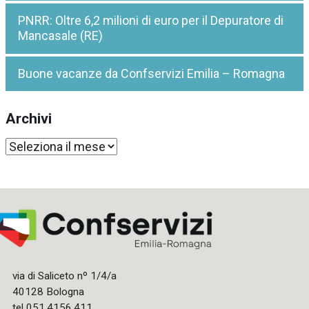
PNRR: Oltre 6,2 milioni di euro per il Depuratore di
Mancasale (RE)
Buone vacanze da Confservizi Emilia – Romagna
Archivi
Archivi
via di Saliceto nº 1/4/a
40128 Bologna
tel 051.4156.411