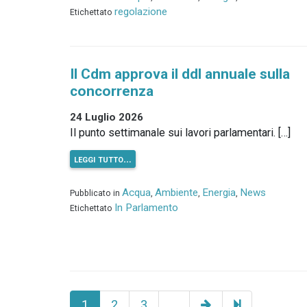
regolazione
Etichettato
Il Cdm approva il ddl annuale sulla
concorrenza
24 Luglio 2026
Il punto settimanale sui lavori parlamentari. […]
leggi tutto…
Acqua
Ambiente
Energia
News
Pubblicato in
,
,
,
In Parlamento
Etichettato
Pagina
194
1
2
3
…