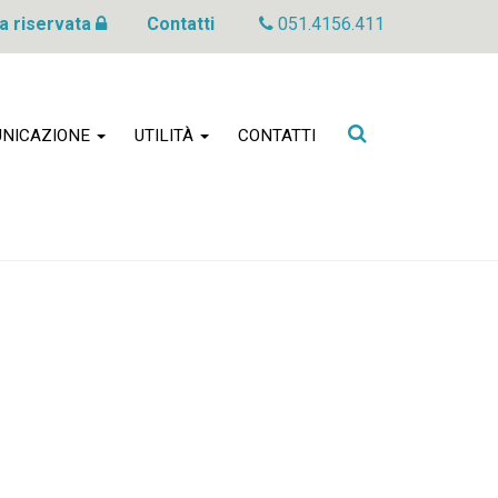
a riservata
Contatti
051.4156.411
Cerca
NICAZIONE
UTILITÀ
CONTATTI
nel
sito