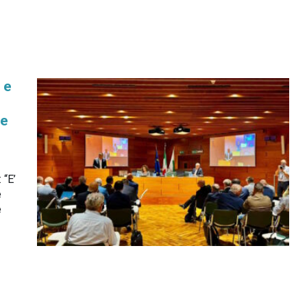
 e
le
 “E’
e
e