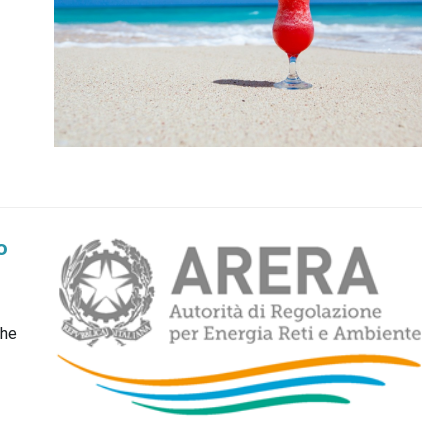
o
che