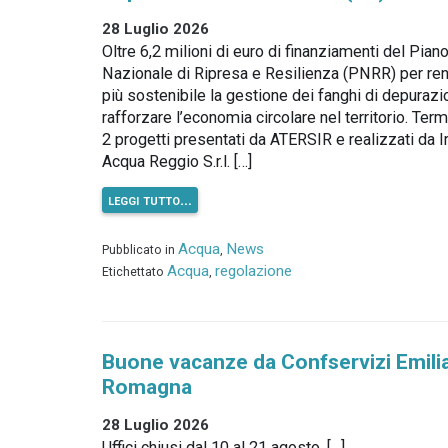
28 Luglio 2026
Oltre 6,2 milioni di euro di finanziamenti del Pian
Nazionale di Ripresa e Resilienza (PNRR) per re
più sostenibile la gestione dei fanghi di depurazi
rafforzare l’economia circolare nel territorio. Term
2 progetti presentati da ATERSIR e realizzati da I
Acqua Reggio S.r.l. […]
leggi tutto…
Acqua
News
Pubblicato in
,
Acqua
regolazione
Etichettato
,
Buone vacanze da Confservizi Emili
Romagna
28 Luglio 2026
Uffici chiusi dal 10 al 21 agosto. […]