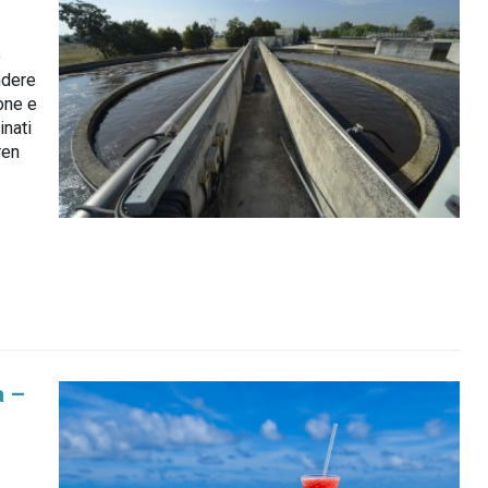
o
ndere
one e
inati
ren
a –