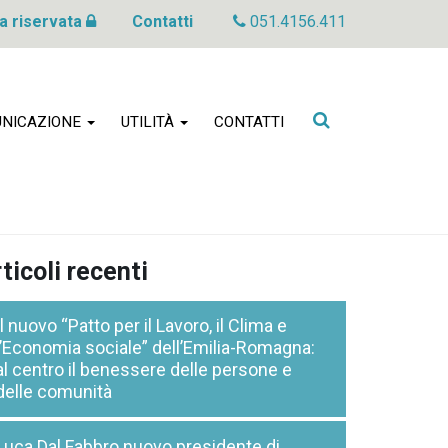
a riservata
Contatti
051.4156.411
Cerca
NICAZIONE
UTILITÀ
CONTATTI
nel
sito
ticoli recenti
Il nuovo “Patto per il Lavoro, il Clima e
l’Economia sociale” dell’Emilia-Romagna:
al centro il benessere delle persone e
delle comunità
Luca Dal Fabbro nuovo presidente di