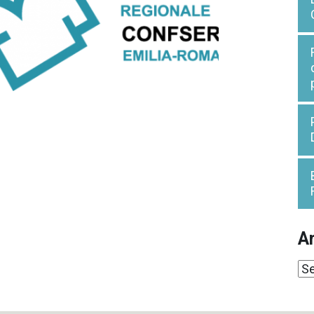
Ar
Ar