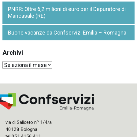
PNRR: Oltre 6,2 milioni di euro per il Depuratore di
Mancasale (RE)
Buone vacanze da Confservizi Emilia – Romagna
Archivi
Archivi
via di Saliceto nº 1/4/a
40128 Bologna
tel 051.4156.411