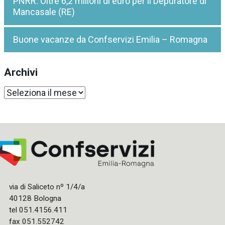
PNRR: Oltre 6,2 milioni di euro per il Depuratore di
Mancasale (RE)
Buone vacanze da Confservizi Emilia – Romagna
Archivi
Archivi
via di Saliceto nº 1/4/a
40128 Bologna
tel 051.4156.411
fax 051.552742