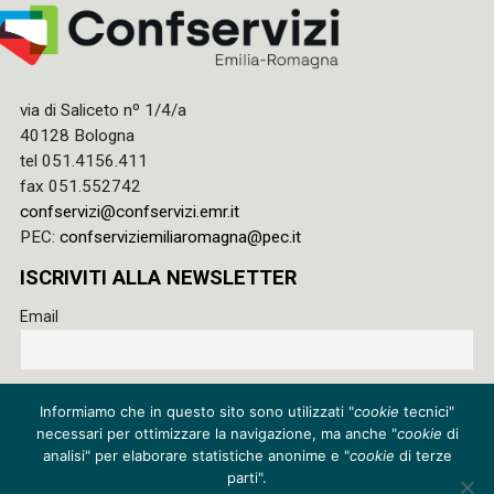
via di Saliceto nº 1/4/a
40128 Bologna
tel 051.4156.411
fax 051.552742
confservizi@confservizi.emr.it
PEC:
confserviziemiliaromagna@pec.it
ISCRIVITI ALLA NEWSLETTER
Email
Accetto le regole di riservatezza di questo sito e acconsento
Informiamo che in questo sito sono utilizzati "
cookie
tecnici"
al trattamento dei miei dati
necessari per ottimizzare la navigazione, ma anche "
cookie
di
Privacy policy
analisi" per elaborare statistiche anonime e "
cookie
di terze
parti".
Cookie policy