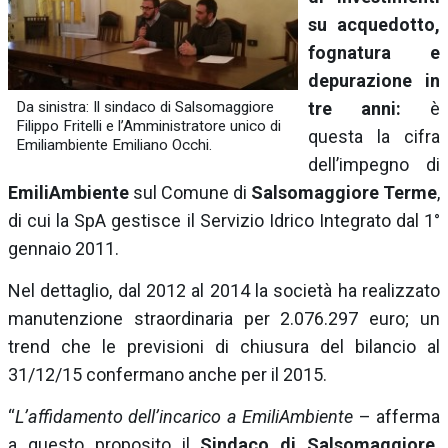
su acquedotto,
fognatura e
depurazione in
Da sinistra: Il sindaco di Salsomaggiore
tre anni:
è
Filippo Fritelli e l’Amministratore unico di
questa la cifra
Emiliambiente Emiliano Occhi.
dell’impegno di
EmiliAmbiente
sul Comune di
Salsomaggiore Terme
,
di cui la SpA gestisce il Servizio Idrico Integrato dal 1°
gennaio 2011.
Nel dettaglio, dal 2012 al 2014 la società ha realizzato
manutenzione straordinaria per 2.076.297 euro; un
trend che le previsioni di chiusura del bilancio al
31/12/15 confermano anche per il 2015.
“
L’affidamento dell’incarico a EmiliAmbiente
– afferma
a questo proposito il
Sindaco di Salsomaggiore,