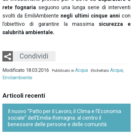
rete fognaria
seguono una lunga serie di interventi
svolti da EmiliAmbiente
negli ultimi cinque anni
con
l’obiettivo di garantire la massima
sicurezza e
salubrità ambientale.
Twitter
LinkedIn
Email
Whatsapp
Condividi
Modificato 18.03.2016
Acqua
Acqua
Pubblicato in
Etichettato
,
Emiliambiente
Articoli recenti
Il nuovo “Patto per il Lavoro, il Clima e l’Economia
sociale” dell’Emilia-Romagna: al centro il
benessere delle persone e delle comunità