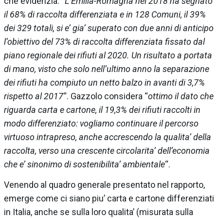
che evidenzia: “
L’Emilia-Romagna nel 2018 ha segnato
il 68% di raccolta differenziata e in 128 Comuni, il 39%
dei 329 totali, si e’ gia’ superato con due anni di anticipo
l’obiettivo del 73% di raccolta differenziata fissato dal
piano regionale dei rifiuti al 2020. Un risultato a portata
di mano, visto che solo nell’ultimo anno la separazione
dei rifiuti ha compiuto un netto balzo in avanti di 3,7%
rispetto al 2017
“. Gazzolo considera “
ottimo il dato che
riguarda carta e cartone, il 19,3% dei rifiuti raccolti in
modo differenziato: vogliamo continuare il percorso
virtuoso intrapreso, anche accrescendo la qualita’ della
raccolta, verso una crescente circolarita’ dell’economia
che e’ sinonimo di sostenibilita’ ambientale
“.
Venendo al quadro generale presentato nel rapporto,
emerge come ci siano piu’ carta e cartone differenziati
in Italia, anche se sulla loro qualita’ (misurata sulla