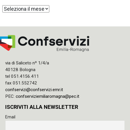
Archivi
via di Saliceto nº 1/4/a
40128 Bologna
tel 051.4156.411
fax 051.552742
confservizi@confservizi.emr.it
PEC:
confserviziemiliaromagna@pec.it
ISCRIVITI ALLA NEWSLETTER
Email