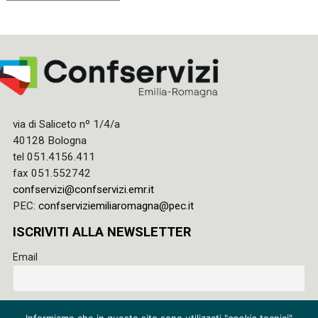
via di Saliceto nº 1/4/a
40128 Bologna
tel 051.4156.411
fax 051.552742
confservizi@confservizi.emr.it
PEC:
confserviziemiliaromagna@pec.it
ISCRIVITI ALLA NEWSLETTER
Email
Accetto le regole di riservatezza di questo sito e acconsento