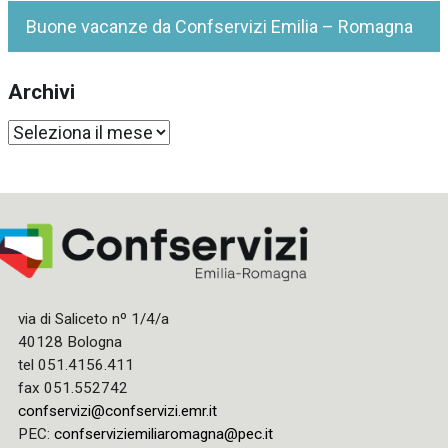
Buone vacanze da Confservizi Emilia – Romagna
Archivi
Archivi
via di Saliceto nº 1/4/a
40128 Bologna
tel 051.4156.411
fax 051.552742
confservizi@confservizi.emr.it
PEC:
confserviziemiliaromagna@pec.it