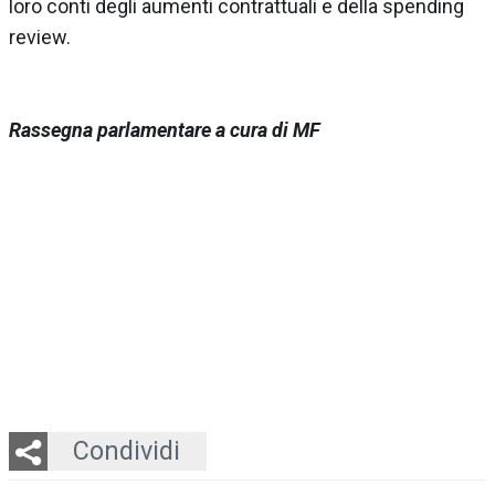
loro conti degli aumenti contrattuali e della spending
review.
Rassegna parlamentare a cura di MF
Twitter
LinkedIn
Email
Whatsapp
Condividi