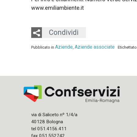
www.emiliambiente.it
Twitter
LinkedIn
Email
Condividi
Aziende
Aziende associate
Pubblicato in
,
Etichettat
via di Saliceto nº 1/4/a
40128 Bologna
tel 051.4156.411
fax 051.552742