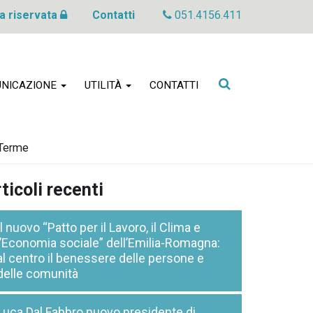
a riservata
Contatti
051.4156.411
Cerca
NICAZIONE
UTILITÀ
CONTATTI
nel
sito
 Terme
ticoli recenti
Il nuovo “Patto per il Lavoro, il Clima e
l’Economia sociale” dell’Emilia-Romagna:
al centro il benessere delle persone e
delle comunità
Luca Dal Fabbro nuovo presidente di