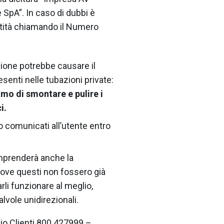
 SpA”. In caso di dubbi è
entità chiamando il Numero
ione potrebbe causare il
enti nelle tubazioni private:
mo di smontare e pulire i
i.
no comunicati all’utente entro
omprenderà anche la
 dove questi non fossero già
rli funzionare al meglio,
lvole unidirezionali.
io Clienti 800 427999 –