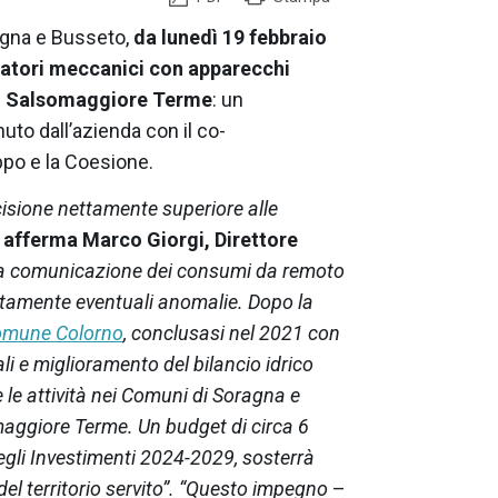
ragna e Busseto,
da lunedì 19 febbraio
ntatori meccanici con apparecchi
 di Salsomaggiore Terme
: un
uto dall’azienda con il co-
ppo e la Coesione.
ecisione nettamente superiore alle
–
afferma Marco Giorgi, Direttore
a comunicazione dei consumi da remoto
atamente eventuali anomalie. Dopo la
Comune Colorno
, conclusasi nel 2021 con
ali e miglioramento del bilancio idrico
 le attività nei Comuni di Soragna e
maggiore Terme. Un budget di circa 6
degli Investimenti 2024-2029, sosterrà
 del territorio servito”. “Questo impegno
–