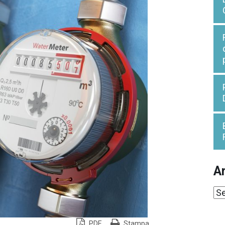
Ar
Ar
PDF
Stampa