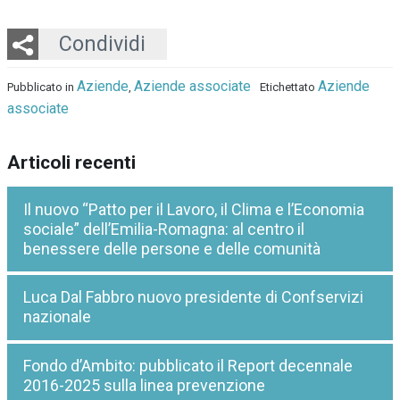
Twitter
LinkedIn
Email
Whatsapp
Condividi
Aziende
Aziende associate
Aziende
Pubblicato in
,
Etichettato
associate
Articoli recenti
Il nuovo “Patto per il Lavoro, il Clima e l’Economia
sociale” dell’Emilia-Romagna: al centro il
benessere delle persone e delle comunità
Luca Dal Fabbro nuovo presidente di Confservizi
nazionale
Fondo d’Ambito: pubblicato il Report decennale
2016-2025 sulla linea prevenzione