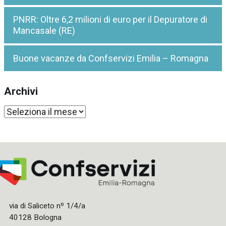
PNRR: Oltre 6,2 milioni di euro per il Depuratore di
Mancasale (RE)
Buone vacanze da Confservizi Emilia – Romagna
Archivi
Archivi
via di Saliceto nº 1/4/a
40128 Bologna