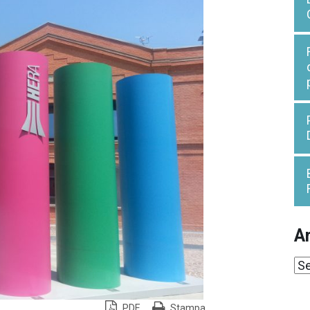
Ar
Ar
PDF
Stampa