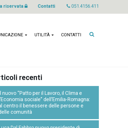
a riservata
Contatti
051.4156.411
Cerca
NICAZIONE
UTILITÀ
CONTATTI
nel
sito
ticoli recenti
Il nuovo “Patto per il Lavoro, il Clima e
l’Economia sociale” dell’Emilia-Romagna:
al centro il benessere delle persone e
delle comunità
Luca Dal Fabbro nuovo presidente di