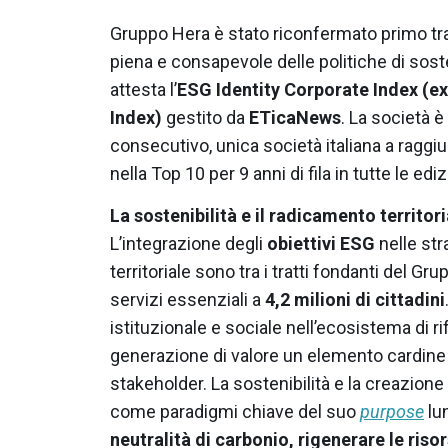
Gruppo Hera è stato riconfermato primo tra 
piena e consapevole delle politiche di soste
attesta l’
ESG Identity Corporate Index (e
Index)
gestito da
ETicaNews
. La società è
consecutivo, unica società italiana a raggi
nella Top 10 per 9 anni di fila in tutte le edi
La sostenibilità e il radicamento territor
L’integrazione degli
obiettivi ESG
nelle str
territoriale sono tra i tratti fondanti del G
servizi essenziali a
4,2 milioni di cittadini
istituzionale e sociale nell’ecosistema di 
generazione di valore un elemento cardine d
stakeholder. La sostenibilità e la creazione
come paradigmi chiave del suo
purpose
lun
neutralità di carbonio, rigenerare le riso