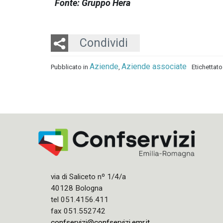
Fonte: Gruppo Hera
Twitter
LinkedIn
Email
Condividi
Aziende
Aziende associate
Pubblicato in
,
Etichettat
via di Saliceto nº 1/4/a
40128 Bologna
tel 051.4156.411
fax 051.552742
confservizi@confservizi.emr.it