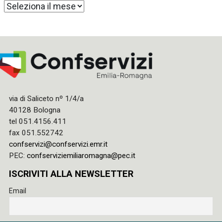
Archivi
via di Saliceto nº 1/4/a
40128 Bologna
tel 051.4156.411
fax 051.552742
confservizi@confservizi.emr.it
PEC:
confserviziemiliaromagna@pec.it
ISCRIVITI ALLA NEWSLETTER
Email