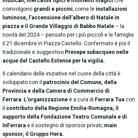
musicali, mercatini tipici e momenti magici
che
coinvolgono
grandi e piccini
, come le
installazioni
luminose, l’accensione dell’albero di Natale in
piazza e il Grande Villaggio di Babbo Natale
– la
novità del 2024 – pensato per i più piccoli e le famiglie
il 21 dicembre in Piazza Castello. Confermato è poi il
tradizionale e suggestivo
Presepe subacqueo nelle
acque del Castello Estense per la vigilia.
Il calendario delle iniziative nel cuore della città è
sviluppato con il
patrocinio del Comune, della
Provincia e della Camera di Commercio di
Ferrara
.
L’organizzazione
è a cura di
Ferrara Tua
con
il
contributo della Regione Emilia-Romagna, il
supporto della Fondazione Teatro Comunale e di
InFerrara
e il sostegno di sponsor privati;
main
sponsor, il Gruppo Hera.