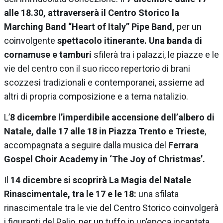
alle 18.30, attraverserà il Centro Storico la
Marching Band “Heart of Italy” Pipe Band,
per un
coinvolgente
spettacolo itinerante. Una banda di
cornamuse e tamburi
sfilerà tra i palazzi, le piazze e le
vie del centro con il suo ricco repertorio di brani
scozzesi tradizionali e contemporanei, assieme ad
altri di propria composizione e a tema natalizio.
L’
8 dicembre l’imperdibile accensione dell’albero di
Natale, dalle 17 alle 18 in Piazza Trento e Trieste
,
accompagnata a seguire dalla musica del
Ferrara
Gospel Choir Academy in ‘The Joy of Christmas’.
Il
14 dicembre si scoprirà La Magia del Natale
Rinascimentale, tra le 17 e le 18:
una sfilata
rinascimentale tra le vie del Centro Storico coinvolgerà
i figuranti del Palio, per un tuffo in un’epoca incantata.