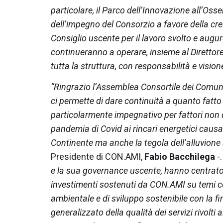
particolare, il Parco dell’Innovazione all’O
dell’impegno del Consorzio a favore della cresc
Consiglio uscente per il lavoro svolto e augu
continueranno a operare, insieme al Diretto
tutta la struttura, con responsabilità e vision
“Ringrazio l’Assemblea Consortile dei Comuni
ci permette di dare continuità a quanto fatt
particolarmente impegnativo per fattori non d
pandemia di Covid ai rincari energetici causati 
Continente ma anche la tegola dell’alluvione s
Presidente di CON.AMI,
Fabio Bacchilega
-
e la sua governance uscente, hanno centrato 
investimenti sostenuti da CON.AMI su temi ce
ambientale e di sviluppo sostenibile con la f
generalizzato della qualità dei servizi rivolti al