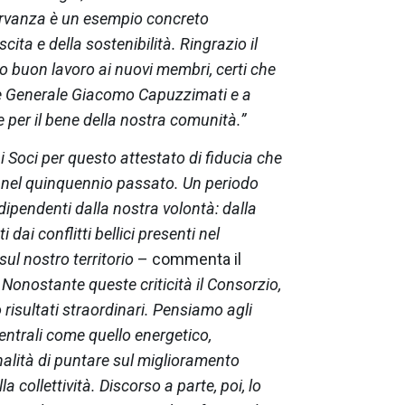
sservanza è un esempio concreto
ita e della sostenibilità. Ringrazio il
ro buon lavoro ai nuovi membri, certi che
re Generale Giacomo Capuzzimati e a
e per il bene della nostra comunità.”
 Soci per questo attestato di fiducia che
o nel quinquennio passato. Un periodo
ipendenti dalla nostra volontà: dalla
dai conflitti bellici presenti nel
ul nostro territorio
– commenta il
.
Nonostante queste criticità il Consorzio,
risultati straordinari. Pensiamo agli
ntrali come quello energetico,
inalità di puntare sul miglioramento
la collettività. Discorso a parte, poi, lo