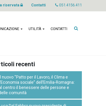
a riservata
Contatti
051.4156.411
Cerca
NICAZIONE
UTILITÀ
CONTATTI
nel
sito
ticoli recenti
Il nuovo “Patto per il Lavoro, il Clima e
l’Economia sociale” dell’Emilia-Romagna:
al centro il benessere delle persone e
delle comunità
Luca Dal Fabbro nuovo presidente di