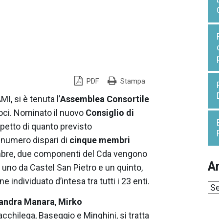
PDF
Stampa
I, si è tenuta l’
Assemblea
Consortile
oci. Nominato il nuovo
Consiglio di
spetto di quanto previsto
 numero dispari di
cinque membri
embre, due componenti del Cda vengono
Ar
 uno da Castel San Pietro e un quinto,
e individuato d’intesa tra tutti i 23 enti.
Ar
andra Manara
,
Mirko
 Bacchilega, Baseggio e Minghini, si tratta