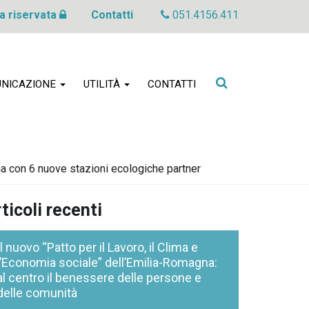
a riservata
Contatti
051.4156.411
Cerca
NICAZIONE
UTILITÀ
CONTATTI
nel
sito
na con 6 nuove stazioni ecologiche partner
ticoli recenti
Il nuovo “Patto per il Lavoro, il Clima e
l’Economia sociale” dell’Emilia-Romagna:
al centro il benessere delle persone e
delle comunità