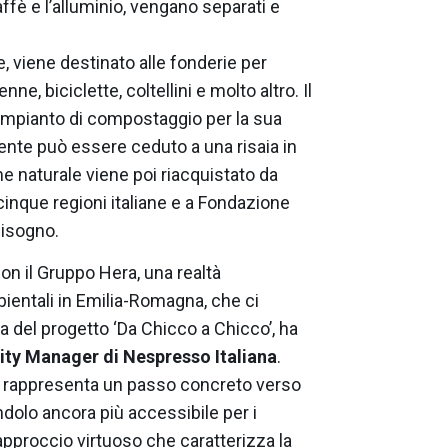
affè e l’alluminio, vengano separati e
le, viene destinato alle fonderie per
, biciclette, coltellini e molto altro. Il
 impianto di compostaggio per la sua
te può essere ceduto a una risaia in
me naturale viene poi riacquistato da
inque regioni italiane e a Fondazione
bisogno.
con il Gruppo Hera, una realtà
ientali in Emilia-Romagna, che ci
a del progetto ‘Da Chicco a Chicco’, ha
lity Manager di Nespresso Italiana
.
he rappresenta un passo concreto verso
ndolo ancora più accessibile per i
 approccio virtuoso che caratterizza la