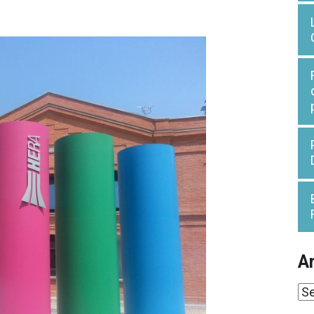
Ar
Ar