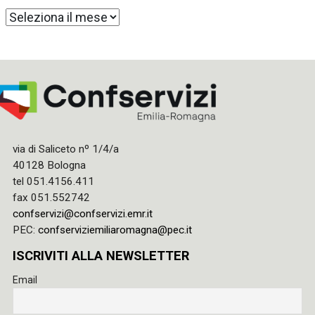
Archivi
via di Saliceto nº 1/4/a
40128 Bologna
tel 051.4156.411
fax 051.552742
confservizi@confservizi.emr.it
PEC:
confserviziemiliaromagna@pec.it
ISCRIVITI ALLA NEWSLETTER
Email