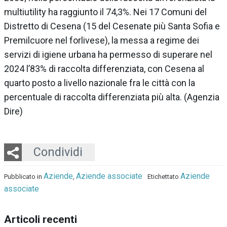
multiutility ha raggiunto il 74,3%. Nei 17 Comuni del
Distretto di Cesena (15 del Cesenate più Santa Sofia e
Premilcuore nel forlivese), la messa a regime dei
servizi di igiene urbana ha permesso di superare nel
2024 l’83% di raccolta differenziata, con Cesena al
quarto posto a livello nazionale fra le città con la
percentuale di raccolta differenziata più alta.
(Agenzia
Dire)
Twitter
LinkedIn
Email
Whatsapp
Condividi
Aziende
Aziende associate
Aziende
Pubblicato in
,
Etichettato
associate
Articoli recenti