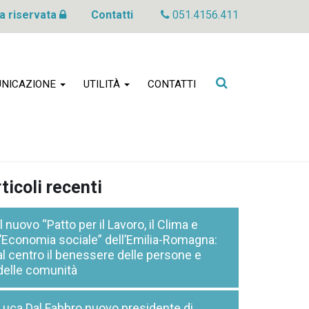
a riservata
Contatti
051.4156.411
Cerca
NICAZIONE
UTILITÀ
CONTATTI
nel
sito
ticoli recenti
Il nuovo “Patto per il Lavoro, il Clima e
l’Economia sociale” dell’Emilia-Romagna:
al centro il benessere delle persone e
delle comunità
Luca Dal Fabbro nuovo presidente di