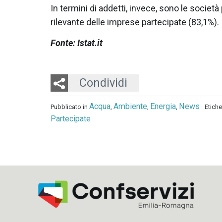
In termini di addetti, invece, sono le società
rilevante delle imprese partecipate (83,1%).
Fonte: Istat.it
Twitter
LinkedIn
Email
Condividi
Acqua
Ambiente
Energia
News
Pubblicato in
,
,
,
Etich
Partecipate