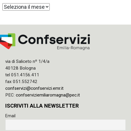
Archivi
via di Saliceto nº 1/4/a
40128 Bologna
tel 051.4156.411
fax 051.552742
confservizi@confservizi.emr.it
PEC:
confserviziemiliaromagna@pec.it
ISCRIVITI ALLA NEWSLETTER
Email