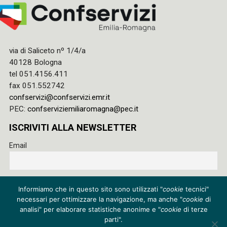
via di Saliceto nº 1/4/a
40128 Bologna
tel 051.4156.411
fax 051.552742
confservizi@confservizi.emr.it
PEC:
confserviziemiliaromagna@pec.it
ISCRIVITI ALLA NEWSLETTER
Email
Accetto le regole di riservatezza di questo sito e acconsento
Informiamo che in questo sito sono utilizzati "
cookie
tecnici"
al trattamento dei miei dati
necessari per ottimizzare la navigazione, ma anche "
cookie
di
Privacy policy
analisi" per elaborare statistiche anonime e "
cookie
di terze
parti".
Cookie policy