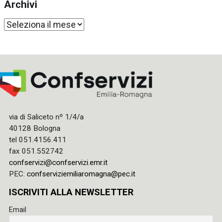
Archivi
Archivi
via di Saliceto nº 1/4/a
40128 Bologna
tel 051.4156.411
fax 051.552742
confservizi@confservizi.emr.it
PEC:
confserviziemiliaromagna@pec.it
ISCRIVITI ALLA NEWSLETTER
Email