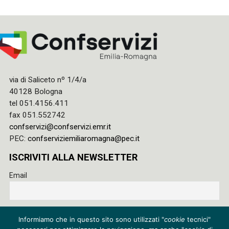
via di Saliceto nº 1/4/a
40128 Bologna
tel 051.4156.411
fax 051.552742
confservizi@confservizi.emr.it
PEC:
confserviziemiliaromagna@pec.it
ISCRIVITI ALLA NEWSLETTER
Email
Accetto le regole di riservatezza di questo sito e acconsento
Informiamo che in questo sito sono utilizzati "
cookie
tecnici"
al trattamento dei miei dati