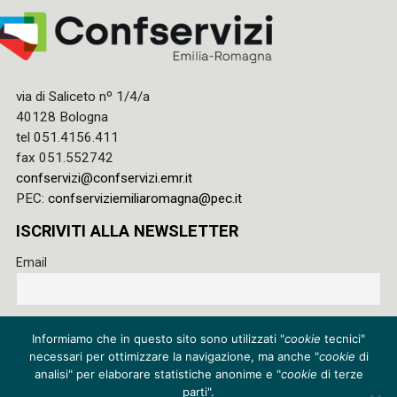
via di Saliceto nº 1/4/a
40128 Bologna
tel 051.4156.411
fax 051.552742
confservizi@confservizi.emr.it
PEC:
confserviziemiliaromagna@pec.it
ISCRIVITI ALLA NEWSLETTER
Email
Accetto le regole di riservatezza di questo sito e acconsento
Informiamo che in questo sito sono utilizzati "
cookie
tecnici"
al trattamento dei miei dati
necessari per ottimizzare la navigazione, ma anche "
cookie
di
Privacy policy
analisi" per elaborare statistiche anonime e "
cookie
di terze
parti".