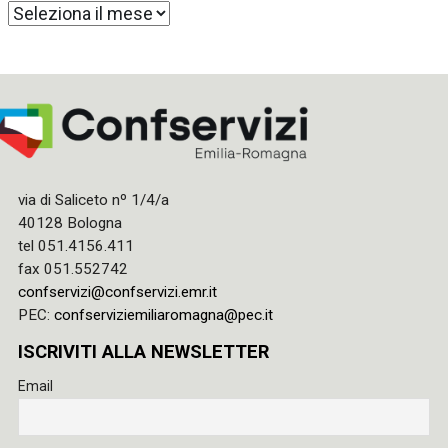
Archivi
via di Saliceto nº 1/4/a
40128 Bologna
tel 051.4156.411
fax 051.552742
confservizi@confservizi.emr.it
PEC:
confserviziemiliaromagna@pec.it
ISCRIVITI ALLA NEWSLETTER
Email