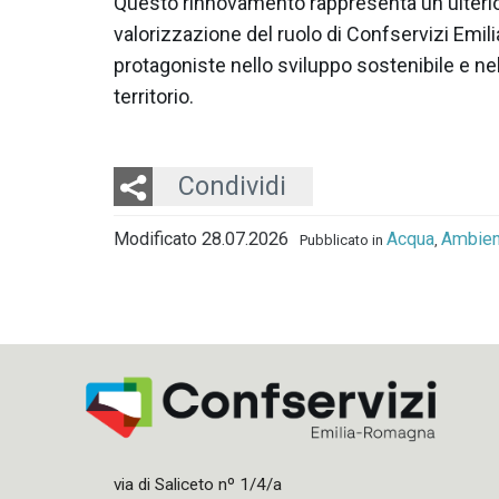
Questo rinnovamento rappresenta un ulterio
valorizzazione del ruolo di Confservizi Emi
protagoniste nello sviluppo sostenibile e nel
territorio.
Twitter
LinkedIn
Email
Condividi
Modificato 28.07.2026
Acqua
Ambien
Pubblicato in
,
via di Saliceto nº 1/4/a