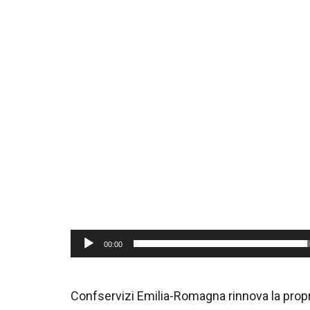
Video
Player
00:00
Confservizi Emilia-Romagna rinnova la propri