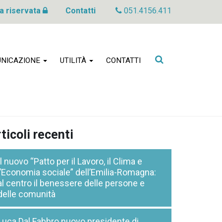
a riservata
Contatti
051.4156.411
Cerca
NICAZIONE
UTILITÀ
CONTATTI
nel
sito
ticoli recenti
Il nuovo “Patto per il Lavoro, il Clima e
l’Economia sociale” dell’Emilia-Romagna:
al centro il benessere delle persone e
delle comunità
Luca Dal Fabbro nuovo presidente di