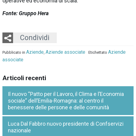
operative ed economia di scala.
Fonte: Gruppo Hera
Twitter
LinkedIn
Email
Whatsapp
Condividi
Aziende
Aziende associate
Aziende
Pubblicato in
,
Etichettato
associate
Articoli recenti
Il nuovo “Patto per il Lavoro, il Clima e l’Economia
sociale” dell’Emilia-Romagna: al centro il
benessere delle persone e delle comunità
Luca Dal Fabbro nuovo presidente di Confservizi
nazionale