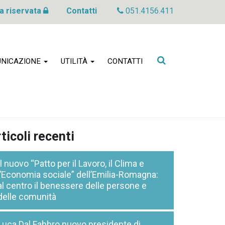
a riservata
Contatti
051.4156.411
Cerca
NICAZIONE
UTILITÀ
CONTATTI
nel
sito
ticoli recenti
Il nuovo “Patto per il Lavoro, il Clima e
l’Economia sociale” dell’Emilia-Romagna:
al centro il benessere delle persone e
delle comunità
Luca Dal Fabbro nuovo presidente di