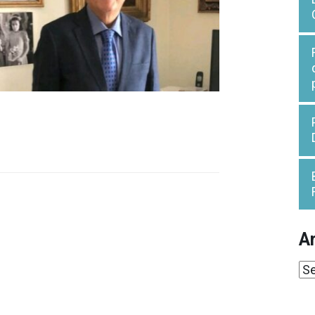
Ar
Ar