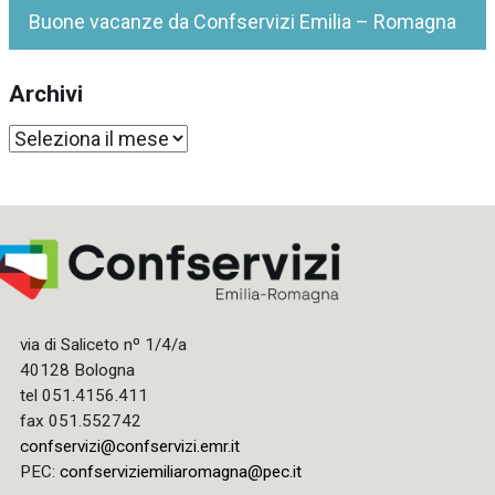
Buone vacanze da Confservizi Emilia – Romagna
Archivi
Archivi
via di Saliceto nº 1/4/a
40128 Bologna
tel 051.4156.411
fax 051.552742
confservizi@confservizi.emr.it
PEC:
confserviziemiliaromagna@pec.it