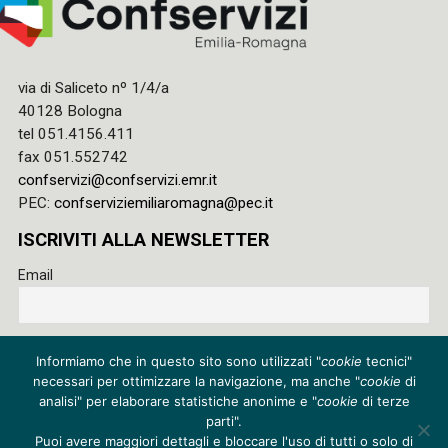
via di Saliceto nº 1/4/a
40128 Bologna
tel 051.4156.411
fax 051.552742
confservizi@confservizi.emr.it
PEC:
confserviziemiliaromagna@pec.it
ISCRIVITI ALLA NEWSLETTER
Email
Accetto le regole di riservatezza di questo sito e acconsento
Informiamo che in questo sito sono utilizzati "
cookie
tecnici"
al trattamento dei miei dati
necessari per ottimizzare la navigazione, ma anche "
cookie
di
Privacy policy
analisi" per elaborare statistiche anonime e "
cookie
di terze
parti".
Cookie policy
Puoi avere maggiori dettagli e bloccare l'uso di tutti o solo di