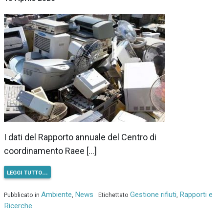
I dati del Rapporto annuale del Centro di
coordinamento Raee […]
leggi tutto…
Ambiente
News
Gestione rifiuti
Rapporti e
Pubblicato in
,
Etichettato
,
Ricerche