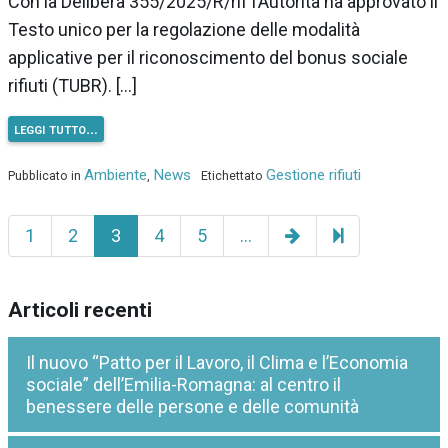
Con la Delibera 355/2025/R/rif l’Autorità ha approvato il
Testo unico per la regolazione delle modalità
applicative per il riconoscimento del bonus sociale
rifiuti (TUBR). […]
leggi tutto…
Ambiente
News
Gestione rifiuti
Pubblicato in
,
Etichettato
Pagina
33
1
2
3
4
5
…
successiva
Articoli recenti
Il nuovo “Patto per il Lavoro, il Clima e l’Economia
sociale” dell’Emilia-Romagna: al centro il
benessere delle persone e delle comunità