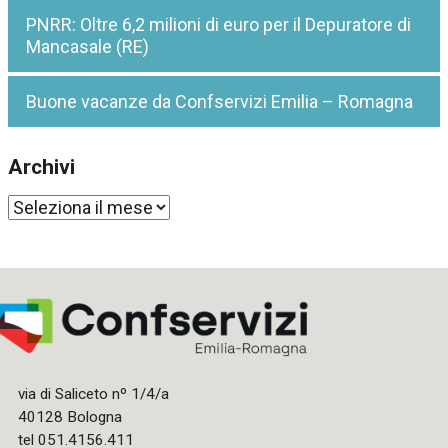
PNRR: Oltre 6,2 milioni di euro per il Depuratore di
Mancasale (RE)
Buone vacanze da Confservizi Emilia – Romagna
Archivi
Archivi
via di Saliceto nº 1/4/a
40128 Bologna
tel 051.4156.411