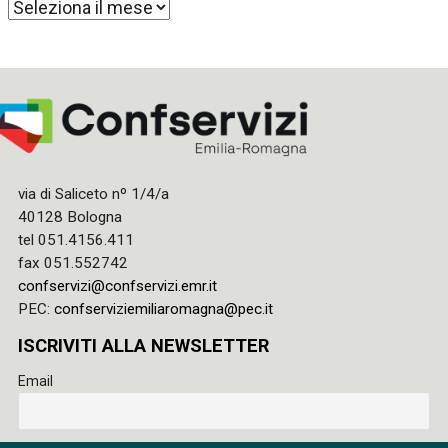
Archivi
via di Saliceto nº 1/4/a
40128 Bologna
tel 051.4156.411
fax 051.552742
confservizi@confservizi.emr.it
PEC:
confserviziemiliaromagna@pec.it
ISCRIVITI ALLA NEWSLETTER
Email