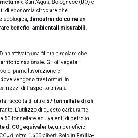
iometano
a Sant’Agata Bolognese (BO) e
eti di economia circolare che
ne ecologica,
dimostrando come un
rare benefici ambientali misurabili
.
ha attivato una filiera circolare che
rritorio nazionale. Gli oli vegetali
so di prima lavorazione e
, dove vengono trasformati in
i mezzi di trasporto privati.
la raccolta di oltre
57 tonnellate di oli
urante. L’utilizzo di questo carburante
 50 tonnellate equivalenti di petrolio
ate di CO₂ equivalente
, un beneficio
O₂ di oltre 1.600 alberi. Solo
in Emilia-