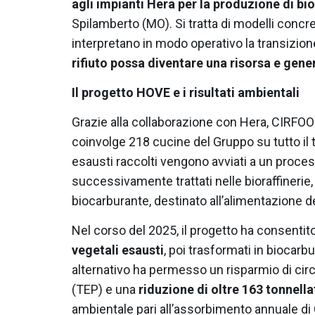
agli impianti Hera per la produzione di b
Spilamberto (MO). Si tratta di modelli concr
interpretano in modo operativo la transizio
rifiuto possa diventare una risorsa e gene
Il progetto HOVE e i risultati ambientali
Grazie alla collaborazione con Hera, CIRFOOD 
coinvolge 218 cucine del Gruppo su tutto il te
esausti raccolti vengono avviati a un proces
successivamente trattati nelle bioraffinerie
biocarburante, destinato all’alimentazione de
Nel corso del 2025, il progetto ha consentito 
vegetali esausti
, poi trasformati in biocarb
alternativo ha permesso un risparmio di circa
(TEP) e una
riduzione di oltre 163 tonnell
ambientale pari all’assorbimento annuale di C