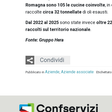
Romagna sono 105 le cucine coinvolte
, i
raccolte
circa 32 tonnellate
di oli esausti.
Dal 2022 al 2025
sono state invece
oltre 22
raccolti sul territorio nazionale
.
Fonte: Gruppo Hera
Twitter
LinkedIn
Email
Condividi
Aziende
Aziende associate
Pubblicato in
,
Etichettat