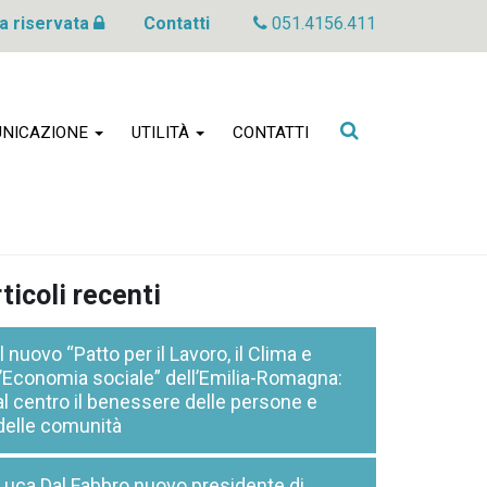
a riservata
Contatti
051.4156.411
Cerca
NICAZIONE
UTILITÀ
CONTATTI
nel
sito
ticoli recenti
Il nuovo “Patto per il Lavoro, il Clima e
l’Economia sociale” dell’Emilia-Romagna:
al centro il benessere delle persone e
delle comunità
Luca Dal Fabbro nuovo presidente di